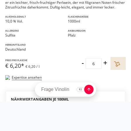
er ein leichter, frisch-fruchtiger Perlwein, der mit filigranen Noten frischer
Zitrusfrüchte daherkommt. Duftig-leicht, elegant, und immer lecker.
ALKOHOLGEHALT
FLASCHENGRÖSSE
10,0 % Vol.
1000ml
ALLERGENE
ANBAUREGION
Sulfite
Pfalz
HERKUNFTSLAND
Deutschland
PREIS PRO FLASCHE
-
+
6
€
6,20
*
€ 6,20 / l
Expertise ansehen
NÄHRWERTANGABEN JE 100ML
ENERGIE
279 kJ/67 kcal
KOHLENHYDRATE
2,6 g
DAVON ZUCKER
1,8 g
Enthält geringfügige Mengen an Fett, gesättigten Fettsäuren,