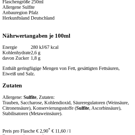
Flaschengröße
250ml
Allergene
Sulfite
Anbauregion
Pfalz
Herkunftsland
Deutschland
Nährwertangaben je 100ml
Energie
280 kJ/67 kcal
Kohlenhydrate
2,6 g
davon Zucker
1,8 g
Enthält geringfügige Mengen von Fett, gesättigten Fettsäuren,
Eiweiß und Salz.
Zutaten
Allergene:
Sulfite
, Zutaten:
Trauben, Saccharose, Kohlendioxid, Säureregulatoren (Weinsäure,
Citronensäure), Konservierungsstoffe (
Sulfite
, Ascorbinsäure),
Stabilisatoren (Metaweinsäure).
*
Preis pro Flasche
€
2,90
€ 11,60 / l