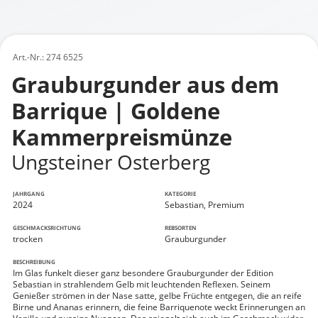
Art.-Nr.: 274 6525
Grauburgunder aus dem
Barrique | Goldene
Kammerpreismünze
Ungsteiner Osterberg
JAHRGANG
KATEGORIE
2024
Sebastian, Premium
GESCHMACKSRICHTUNG
REBSORTEN
trocken
Grauburgunder
BESCHREIBUNG
Im Glas funkelt dieser ganz besondere Grauburgunder der Edition
Sebastian in strahlendem Gelb mit leuchtenden Reflexen. Seinem
Genießer strömen in der Nase satte, gelbe Früchte entgegen, die an reife
Birne und Ananas erinnern, die feine Barriquenote weckt Erinnerungen an